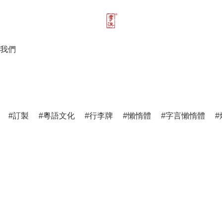
我們
訂製
粵語文化
行李牌
懶惰體
字言懶惰體