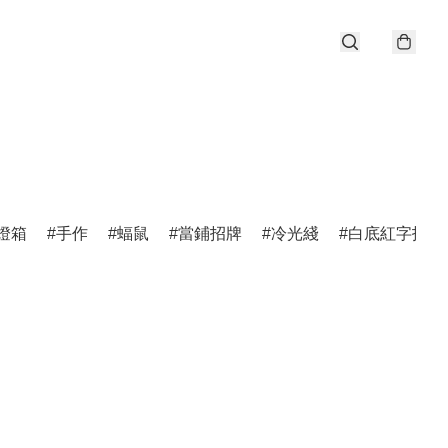
燈箱
手作
蝠鼠
當鋪招牌
冷光綫
白底紅字招牌