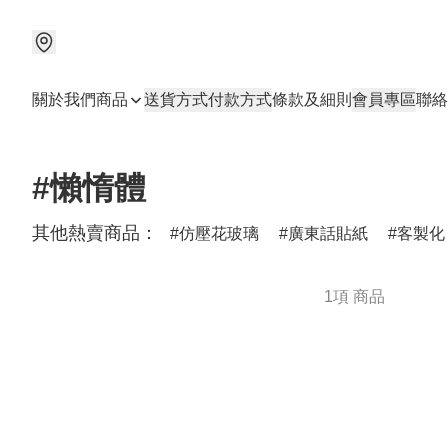
關於我們
商品
送貨方式
付款方式
條款及細則
會員專區
聯絡
#懶惰體
其他熱賣商品：
仿壓花玻璃
廣東話貼紙
客製化
1項 商品