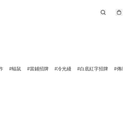
作
蝠鼠
當鋪招牌
冷光綫
白底紅字招牌
傳統招