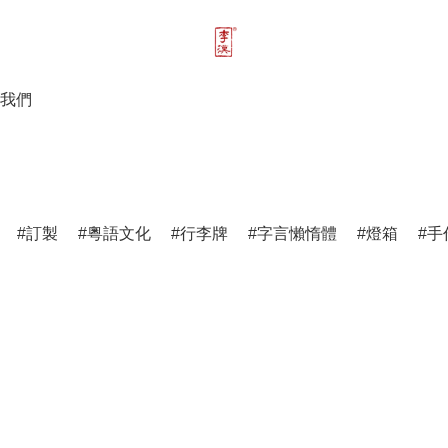
我們
訂製
粵語文化
行李牌
字言懶惰體
燈箱
手