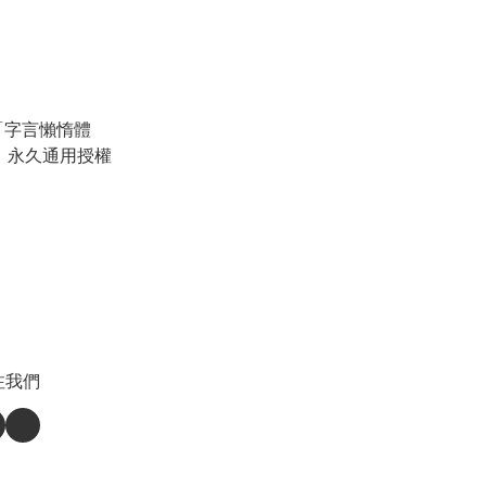
 「字言懶惰體
ont」永久通用授權
注我們