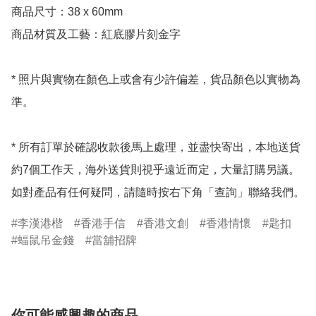
商品尺寸：38 x 60mm

商品材質及工藝：紅底膠片刻金字

* 照片與實物在顏色上或會有少許偏差，貨品顏色以實物為
準。

* 所有訂單於確認收款後馬上處理，並盡快寄出，本地送貨
約7個工作天，海外送貨則視乎遠近而定，大量訂購另議。
如對產品有任何疑問，請隨時按右下角「查詢」聯絡我們。
李漢港楷
香港手信
香港文創
香港情懷
匙扣
蝠鼠吊金錢
當舖招牌
你可能感興趣的商品