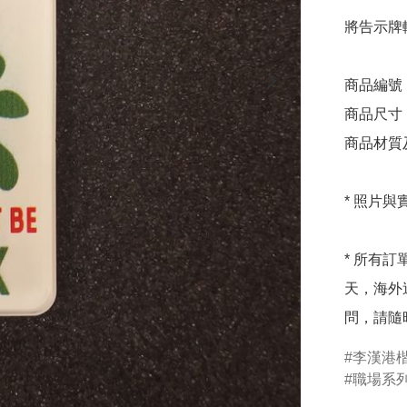
將告示牌
商品編號：
商品尺寸：7
商品材質及
* 照片
* 所有
天，海外
問，請隨
李漢港
職場系