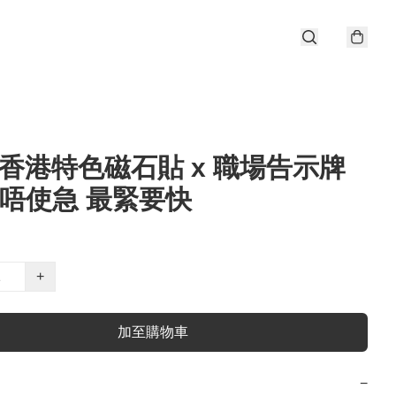
1 香港特色磁石貼 x 職場告示牌
 唔使急 最緊要快
+
加至購物車
−