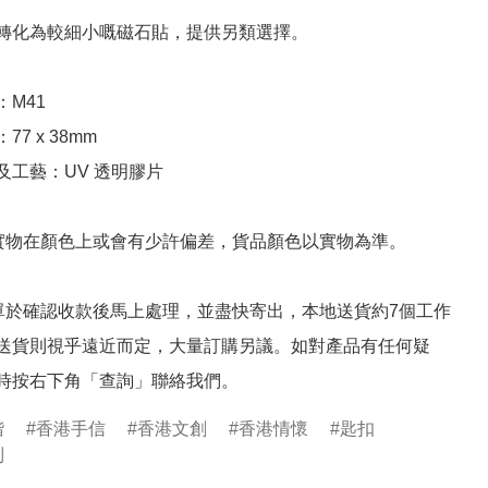
轉化為較細小嘅磁石貼，提供另類選擇。

M41

7 x 38mm

工藝：UV 透明膠片

與實物在顏色上或會有少許偏差，貨品顏色以實物為準。

訂單於確認收款後馬上處理，並盡快寄出，本地送貨約7個工作
送貨則視乎遠近而定，大量訂購另議。如對產品有任何疑
時按右下角「查詢」聯絡我們。
楷
香港手信
香港文創
香港情懷
匙扣
列