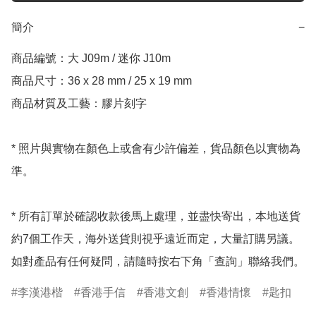
簡介
−
商品編號：大 J09m / 迷你 J10m

商品尺寸：36 x 28 mm / 25 x 19 mm

商品材質及工藝：膠片刻字

* 照片與實物在顏色上或會有少許偏差，貨品顏色以實物為
準。

* 所有訂單於確認收款後馬上處理，並盡快寄出，本地送貨
約7個工作天，海外送貨則視乎遠近而定，大量訂購另議。
如對產品有任何疑問，請隨時按右下角「查詢」聯絡我們。
李漢港楷
香港手信
香港文創
香港情懷
匙扣